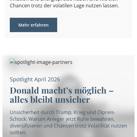
Chancen trotz der volatilen Lage nutzen lassen.
Mehr erfahren
Spotlight April 2026
Donald macht’s möglich –
alles bleibt unsicher
Unsicherheit durch Trump, Krieg und Ölpreis-
Schock: Warum Anleger jetzt Ruhe bewahren,
diversifizieren und Chancen trotz Volatilität nutzen
sollten.