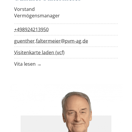
Vorstand
Vermögensmanager
+498924213950
guenther.faltermeier@pvm-ag.de
Visitenkarte laden (vcf)
Vita lesen →