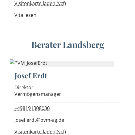
Visitenkarte laden (vcf)
Vita lesen →
Berater Landsberg
Josef Erdt
Direktor
Vermögensmanager
+498191308030
josef.erdt@pvm-ag.de
Visitenkarte laden (vcf)