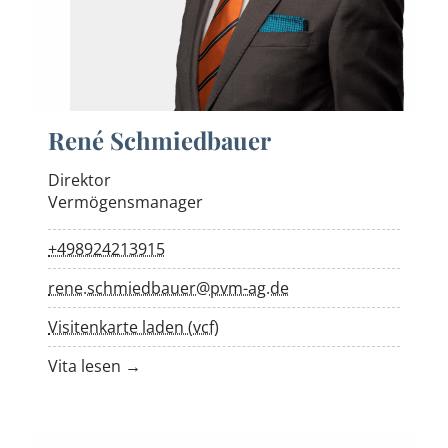
René Schmiedbauer
Direktor
Vermögensmanager
+498924213915
rene.schmiedbauer@pvm-ag.de
Visitenkarte laden (vcf)
Vita lesen →