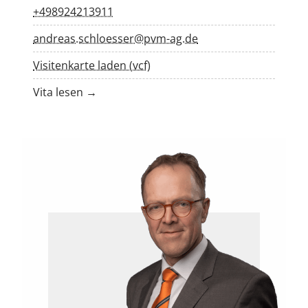
+498924213911
andreas.schloesser@pvm-ag.de
Visitenkarte laden (vcf)
Vita lesen →