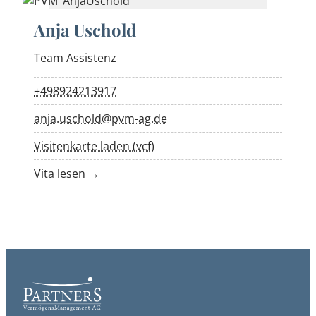
Anja Uschold
Team Assistenz
+498924213917
anja.uschold@pvm-ag.de
Visitenkarte laden (vcf)
Vita lesen →