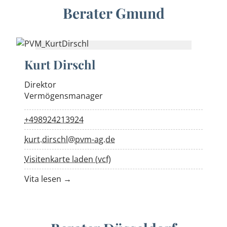
Berater Gmund
Kurt Dirschl
Direktor
Vermögensmanager
+498924213924
kurt.dirschl@pvm-ag.de
Visitenkarte laden (vcf)
Vita lesen →