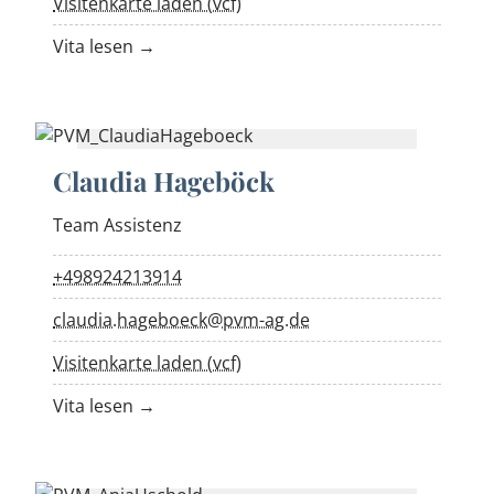
Visitenkarte laden (vcf)
Vita lesen →
Claudia Hageböck
Team Assistenz
+498924213914
claudia.hageboeck@pvm-ag.de
Visitenkarte laden (vcf)
Vita lesen →