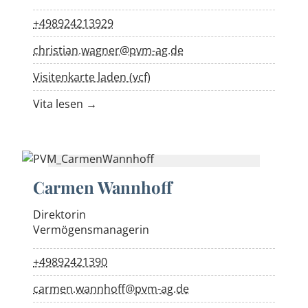
+498924213929
christian.wagner@pvm-ag.de
Visitenkarte laden (vcf)
Vita lesen →
Carmen Wannhoff
Direktorin
Vermögensmanagerin
+49892421390
carmen.wannhoff@pvm-ag.de