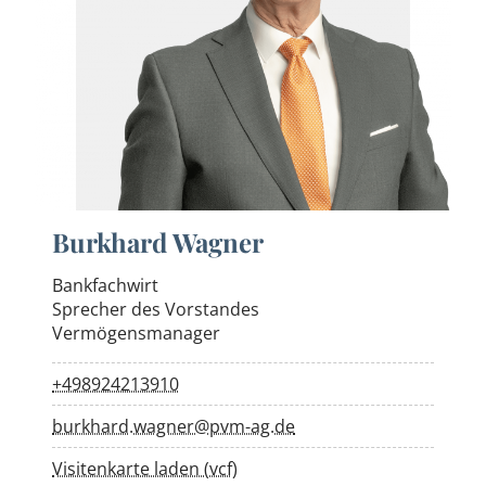
Burkhard Wagner
Bankfachwirt
Sprecher des Vorstandes
Vermögensmanager
+498924213910
burkhard.wagner@pvm-ag.de
Visitenkarte laden (vcf)