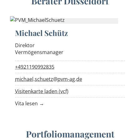
Berater Düsseldorf
Michael Schütz
Direktor
Vermögensmanager
+4921190992835
michael.schuetz@pvm-ag.de
Visitenkarte laden (vcf)
Vita lesen →
Portfoliomanagement