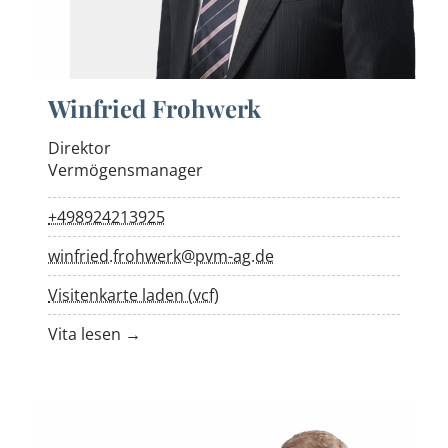
Winfried Frohwerk
Direktor
Vermögensmanager
+498924213925
winfried.frohwerk@pvm-ag.de
Visitenkarte laden (vcf)
Vita lesen →