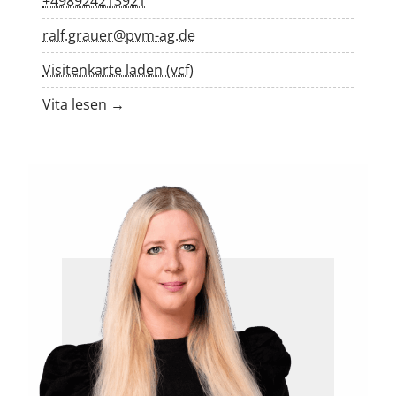
+498924213921
ralf.grauer@pvm-ag.de
Visitenkarte laden (vcf)
Vita lesen →